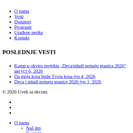
O nama
Vesti
Donatori
Programi
Urađene perike
Kontakt
POSLEDNJE VESTI
Kamp u okviru projekta „Deca/mladi nemaju granica 2026“
август 6, 2026
Da moja kosa bude Tvoja kosa
јун 4, 2026
Deca i mladi nemaju granice,2026
јун 1, 2026
© 2026 Uvek sa decom.
facebook
youtube
instagram
Close
O nama
Menu
Naš tim