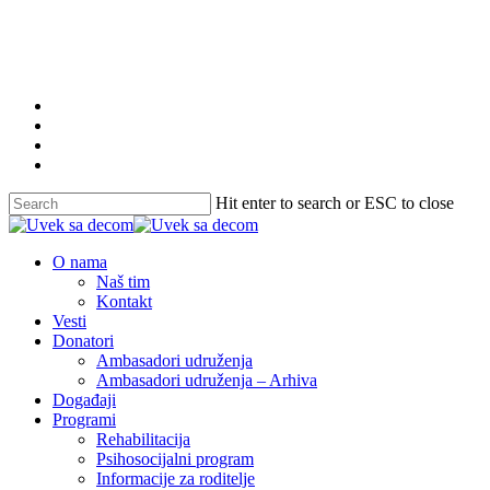
Skip
to
main
content
twitter
facebook
youtube
instagram
Hit enter to search or ESC to close
Close
Search
Menu
O nama
Naš tim
Kontakt
Vesti
Donatori
Ambasadori udruženja
Ambasadori udruženja – Arhiva
Događaji
Programi
Rehabilitacija
Psihosocijalni program
Informacije za roditelje