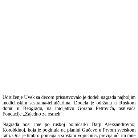
Udruženje Uvek sa decom prisustvovalo je dodeli nagrada najboljim
medicinskim sestrama-tehničarima. Dodela je održana u Ruskom
domu u Beogradu, na inicijativu Gorana Petrovića, osnivača
Fondacije „Zajedno za osmeh“.
Nagrada nosi ime po ruskoj bolničarki Darji Aleksandrovnoj
Korobkinoj, koja je poginula na planini Gučevo u Prvom svetskom
ratu. Ona je hrabro pomagala srpskim vojnicima, previjajući im rane