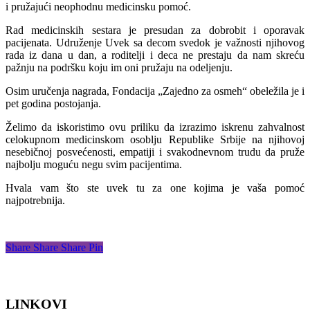
i pružajući neophodnu medicinsku pomoć.
Rad medicinskih sestara je presudan za dobrobit i oporavak
pacijenata. Udruženje Uvek sa decom svedok je važnosti njihovog
rada iz dana u dan, a roditelji i deca ne prestaju da nam skreću
pažnju na podršku koju im oni pružaju na odeljenju.
Osim uručenja nagrada, Fondacija „Zajedno za osmeh“ obeležila je i
pet godina postojanja.
Želimo da iskoristimo ovu priliku da izrazimo iskrenu zahvalnost
celokupnom medicinskom osoblju Republike Srbije na njihovoj
nesebičnoj posvećenosti, empatiji i svakodnevnom trudu da pruže
najbolju moguću negu svim pacijentima.
Hvala vam što ste uvek tu za one kojima je vaša pomoć
najpotrebnija.
Share
Share
Share
Pin
LINKOVI