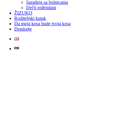
Saradnja sa bolnicama
Dečji rođendani
ŽIZUKO
Roditeljski kutak
Da moja kosa bude tvoja kosa
Donirajte
Vesti
Dodela nagrade najboljim
medicinskim sestrama –
tehničarima