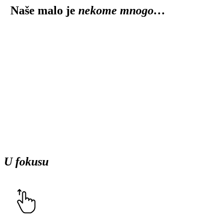
Naše malo je
nekome mnogo…
Budimo oni koji daju snagu.
Budimo oni koji vraćaju
osmeh.
Donirajte
U fokusu