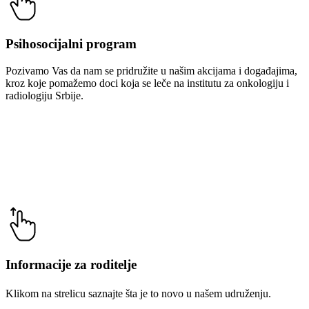
Psihosocijalni program
Pozivamo Vas da nam se pridružite u našim akcijama i događajima,
kroz koje pomažemo doci koja se leče na institutu za onkologiju i
radiologiju Srbije.
Informacije za roditelje
Klikom na strelicu saznajte šta je to novo u našem udruženju.