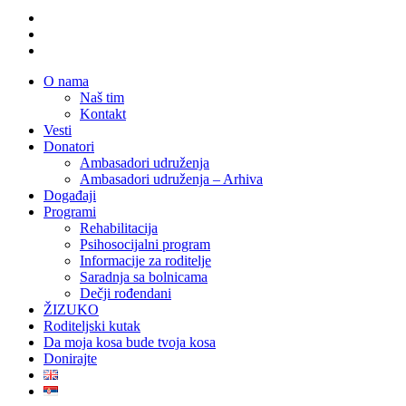
facebook
youtube
instagram
Close
O nama
Menu
Naš tim
Kontakt
Vesti
Donatori
Ambasadori udruženja
Ambasadori udruženja – Arhiva
Događaji
Programi
Rehabilitacija
Psihosocijalni program
Informacije za roditelje
Saradnja sa bolnicama
Dečji rođendani
ŽIZUKO
Roditeljski kutak
Da moja kosa bude tvoja kosa
Donirajte