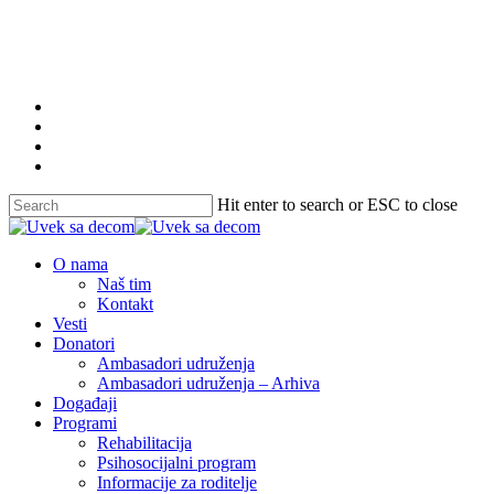
Skip
to
main
content
twitter
facebook
youtube
instagram
Hit enter to search or ESC to close
Close
Search
Menu
O nama
Naš tim
Kontakt
Vesti
Donatori
Ambasadori udruženja
Ambasadori udruženja – Arhiva
Događaji
Programi
Rehabilitacija
Psihosocijalni program
Informacije za roditelje