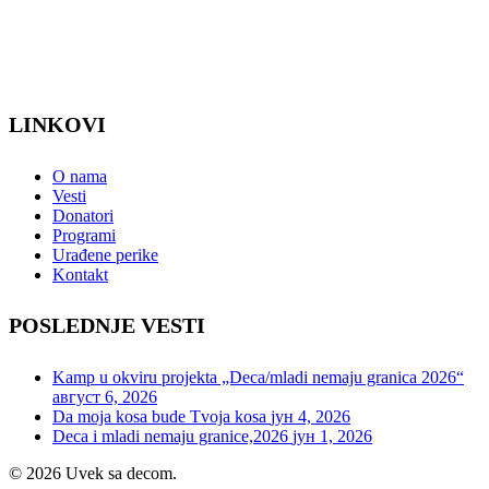
LINKOVI
O nama
Vesti
Donatori
Programi
Urađene perike
Kontakt
POSLEDNJE VESTI
Kamp u okviru projekta „Deca/mladi nemaju granica 2026“
август 6, 2026
Da moja kosa bude Tvoja kosa
јун 4, 2026
Deca i mladi nemaju granice,2026
јун 1, 2026
© 2026 Uvek sa decom.