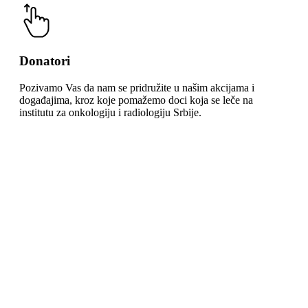
Donatori
Pozivamo Vas da nam se pridružite u našim akcijama i
događajima, kroz koje pomažemo doci koja se leče na
institutu za onkologiju i radiologiju Srbije.